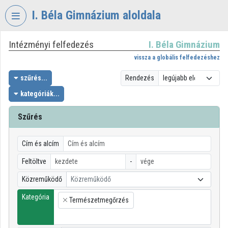
Fejléc kihagyása
Menü kihagyása
Tartalom kihagyása
I. Béla Gimnázium aloldala
Intézményi felfedezés
I. Béla Gimnázium
VIDEO
TORIUM
vissza a globális felfedezéshez
I.
szűrés...
Rendezés
BÉLA
kategóriák...
GIMNÁZIUM
Szűrés
Intézményi kezdőlap
Bejelentkezés
Cím és alcím
Intézményi felfedezés
Feltöltve
-
Közreműködő
Közreműködő
Kategóriák
Kategória
Természetmegőrzés
Intézményi listák
×
Intézmények