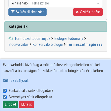
Felhasználó
Felhasználó
Közreműködők
Szűrés alkalmazása
Szűrők törlése
Kategóriák
Természettudományok
Biológiai tudomány
Biodiverzitás
Konzerváló biológia
Természetmegőrzés
Ez a weboldal kizárólag a működéshez elengedhetetlen sütiket
használ a biztonságos és zökkenőmentes böngészés érdekében.
Süti szabályzat
Funkcionális sütik elfogadása
Személyes sütik elfogadása
Felhasználói szabályzat
Adatkezelési tájékoztató
Elfogad
Elutasít
Süti szabályzat