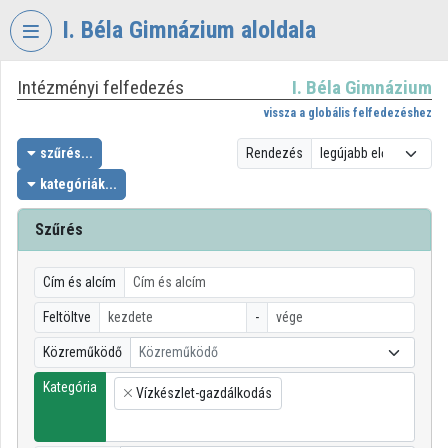
Fejléc kihagyása
Menü kihagyása
Tartalom kihagyása
I. Béla Gimnázium aloldala
Intézményi felfedezés
I. Béla Gimnázium
VIDEO
TORIUM
vissza a globális felfedezéshez
I.
szűrés...
Rendezés
BÉLA
kategóriák...
GIMNÁZIUM
Szűrés
Intézményi kezdőlap
Bejelentkezés
Cím és alcím
Intézményi felfedezés
Feltöltve
-
Közreműködő
Közreműködő
Kategóriák
Kategória
Vízkészlet-gazdálkodás
Intézményi listák
×
Intézmények