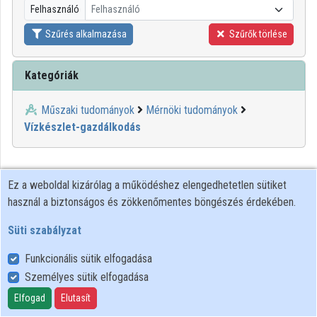
Felhasználó
Felhasználó
Közreműködők
Szűrés alkalmazása
Szűrők törlése
Kategóriák
Műszaki tudományok
Mérnöki tudományok
Vízkészlet-gazdálkodás
Ez a weboldal kizárólag a működéshez elengedhetetlen sütiket
használ a biztonságos és zökkenőmentes böngészés érdekében.
Süti szabályzat
Funkcionális sütik elfogadása
Személyes sütik elfogadása
Felhasználói szabályzat
Adatkezelési tájékoztató
Elfogad
Elutasít
Süti szabályzat