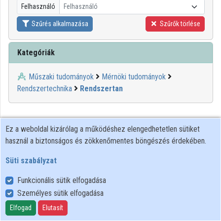
Felhasználó
Felhasználó
Közreműködők
Szűrés alkalmazása
Szűrők törlése
Kategóriák
Műszaki tudományok
Mérnöki tudományok
Rendszertechnika
Rendszertan
Ez a weboldal kizárólag a működéshez elengedhetetlen sütiket
használ a biztonságos és zökkenőmentes böngészés érdekében.
Süti szabályzat
Funkcionális sütik elfogadása
Személyes sütik elfogadása
Felhasználói szabályzat
Adatkezelési tájékoztató
Elfogad
Elutasít
Süti szabályzat