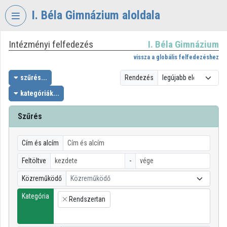
Fejléc kihagyása
Menü kihagyása
Tartalom kihagyása
I. Béla Gimnázium aloldala
Intézményi felfedezés
I. Béla Gimnázium
VIDEO
TORIUM
vissza a globális felfedezéshez
I.
szűrés...
Rendezés
BÉLA
kategóriák...
GIMNÁZIUM
Szűrés
Intézményi kezdőlap
Bejelentkezés
Cím és alcím
Intézményi felfedezés
Feltöltve
-
Közreműködő
Közreműködő
Kategóriák
Kategória
Rendszertan
Intézményi listák
×
Intézmények