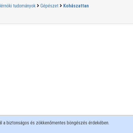
érnöki tudományok
Gépészet
Kohászattan
nál a biztonságos és zökkenőmentes böngészés érdekében.