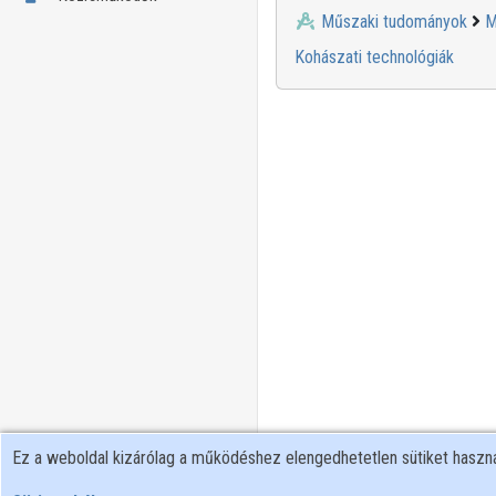
Műszaki tudományok
M
Kohászati technológiák
Ez a weboldal kizárólag a működéshez elengedhetetlen sütiket hasz