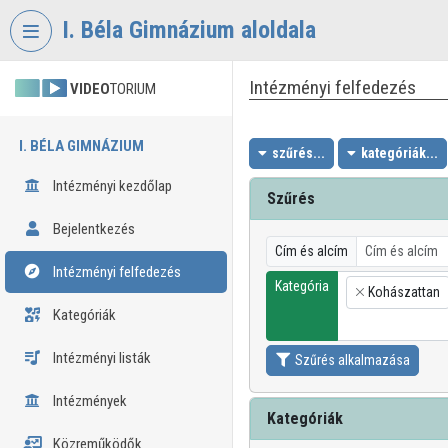
Fejléc kihagyása
Menü kihagyása
Tartalom kihagyása
I. Béla Gimnázium aloldala
Intézményi felfedezés
VIDEO
TORIUM
I. BÉLA GIMNÁZIUM
szűrés...
kategóriák...
Intézményi kezdőlap
Szűrés
Bejelentkezés
Cím és alcím
Intézményi felfedezés
Kategória
Kohászattan
×
Kategóriák
Intézményi listák
Szűrés alkalmazása
Intézmények
Kategóriák
Közreműködők