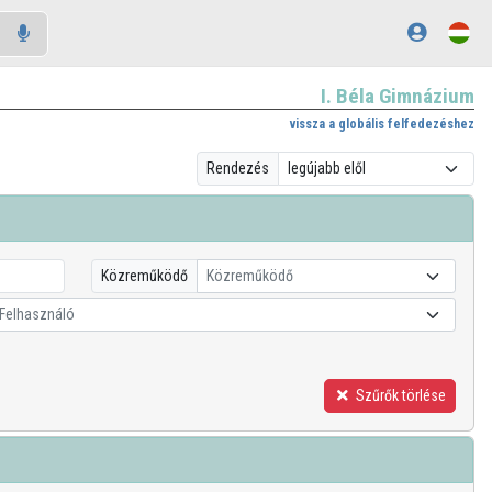
I. Béla Gimnázium
vissza a globális felfedezéshez
Rendezés
Közreműködő
Közreműködő
Felhasználó
Szűrők törlése