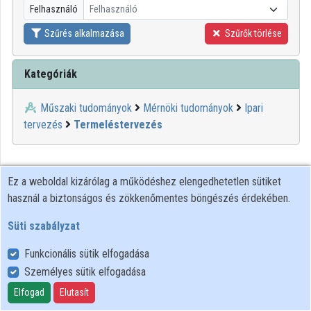
Felhasználó
Felhasználó
Közreműködők
Szűrés alkalmazása
Szűrők törlése
Kategóriák
Műszaki tudományok
Mérnöki tudományok
Ipari
tervezés
Termeléstervezés
Ez a weboldal kizárólag a működéshez elengedhetetlen sütiket
használ a biztonságos és zökkenőmentes böngészés érdekében.
Süti szabályzat
Funkcionális sütik elfogadása
Személyes sütik elfogadása
Felhasználói szabályzat
Adatkezelési tájékoztató
Elfogad
Elutasít
Süti szabályzat