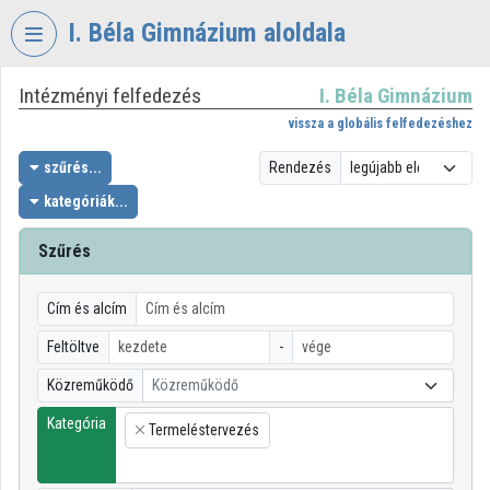
Fejléc kihagyása
Menü kihagyása
Tartalom kihagyása
I. Béla Gimnázium aloldala
Intézményi felfedezés
I. Béla Gimnázium
VIDEO
TORIUM
vissza a globális felfedezéshez
I.
szűrés...
Rendezés
BÉLA
kategóriák...
GIMNÁZIUM
Szűrés
Intézményi kezdőlap
Bejelentkezés
Cím és alcím
Intézményi felfedezés
Feltöltve
-
Közreműködő
Közreműködő
Kategóriák
Kategória
Termeléstervezés
Intézményi listák
×
Intézmények