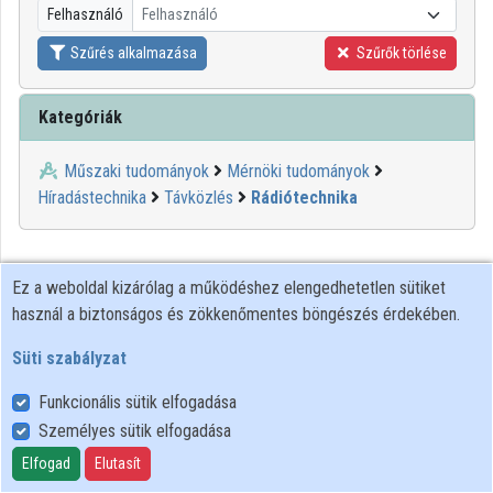
Felhasználó
Felhasználó
Közreműködők
Szűrés alkalmazása
Szűrők törlése
Kategóriák
Műszaki tudományok
Mérnöki tudományok
Híradástechnika
Távközlés
Rádiótechnika
Ez a weboldal kizárólag a működéshez elengedhetetlen sütiket
használ a biztonságos és zökkenőmentes böngészés érdekében.
Süti szabályzat
Funkcionális sütik elfogadása
Személyes sütik elfogadása
Felhasználói szabályzat
Adatkezelési tájékoztató
Elfogad
Elutasít
Süti szabályzat