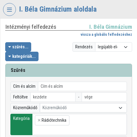
Fejléc kihagyása
Menü kihagyása
Tartalom kihagyása
I. Béla Gimnázium aloldala
Intézményi felfedezés
I. Béla Gimnázium
VIDEO
TORIUM
vissza a globális felfedezéshez
I.
szűrés...
Rendezés
BÉLA
kategóriák...
GIMNÁZIUM
Szűrés
Intézményi kezdőlap
Bejelentkezés
Cím és alcím
Intézményi felfedezés
Feltöltve
-
Közreműködő
Közreműködő
Kategóriák
Kategória
Rádiótechnika
Intézményi listák
×
Intézmények