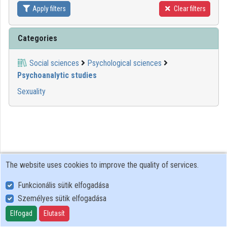
Apply filters
Clear filters
Contributors
Categories
Social sciences
Psychological sciences
Psychoanalytic studies
Sexuality
The website uses cookies to improve the quality of services.
Funkcionális sütik elfogadása
Személyes sütik elfogadása
User Policy
Adatkezelési tájékoztató (en)
Elfogad
Elutasít
Cookie Policy