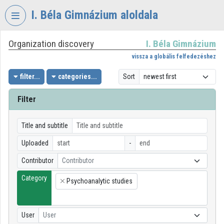
Skip header
Skip menu
Skip content
I. Béla Gimnázium aloldala
Organization discovery
I. Béla Gimnázium
VIDEO
TORIUM
vissza a globális felfedezéshez
I.
filter...
categories...
Sort
BÉLA
GIMNÁZIUM
Filter
Organization home
Title and subtitle
Log In
Uploaded
-
Organization discovery
Contributor
Contributor
Category
Categories
Psychoanalytic studies
×
Organization playlists
User
User
Organizations