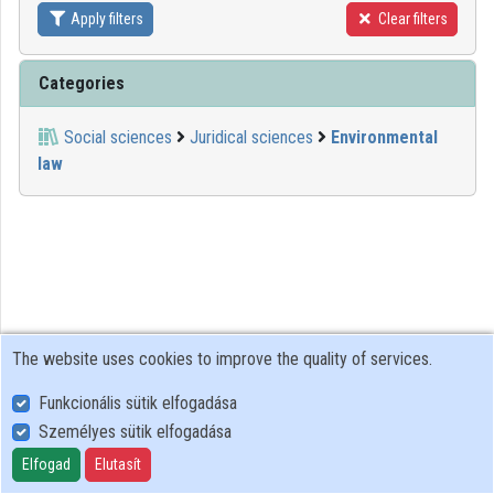
Apply filters
Clear filters
Contributors
Categories
Social sciences
Juridical sciences
Environmental
law
The website uses cookies to improve the quality of services.
Funkcionális sütik elfogadása
Személyes sütik elfogadása
User Policy
Adatkezelési tájékoztató (en)
Elfogad
Elutasít
Cookie Policy