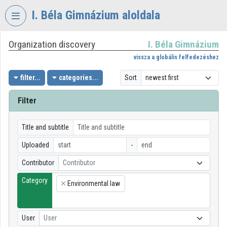
Skip header
Skip menu
Skip content
I. Béla Gimnázium aloldala
Organization discovery
I. Béla Gimnázium
VIDEO
TORIUM
vissza a globális felfedezéshez
I.
filter...
categories...
Sort
BÉLA
GIMNÁZIUM
Filter
Organization home
Title and subtitle
Log In
Uploaded
-
Organization discovery
Contributor
Contributor
Category
Categories
Environmental law
×
Organization playlists
User
User
Organizations