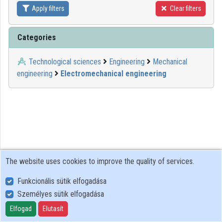
Apply filters
Clear filters
Contributors
Categories
Technological sciences
Engineering
Mechanical
engineering
Electromechanical engineering
The website uses cookies to improve the quality of services.
Funkcionális sütik elfogadása
Személyes sütik elfogadása
User Policy
Adatkezelési tájékoztató (en)
Elfogad
Elutasít
Cookie Policy