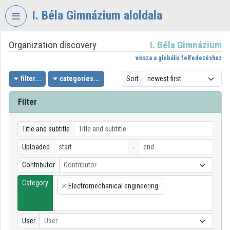
Skip header
Skip menu
Skip content
I. Béla Gimnázium aloldala
Organization discovery
I. Béla Gimnázium
VIDEO
TORIUM
vissza a globális felfedezéshez
I.
filter...
categories...
Sort
BÉLA
GIMNÁZIUM
Filter
Organization home
Title and subtitle
Log In
Uploaded
-
Organization discovery
Contributor
Contributor
Category
Categories
Electromechanical engineering
×
Organization playlists
User
User
Organizations