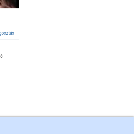
osztás
yó