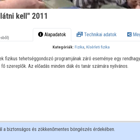
látni kell" 2011
Alapadatok
Technikai adatok
Meg
ésből)
Kategóriák:
Fizika
,
Kísérleti fizika
ek fizikus tehetséggondozó programjának záró eseménye egy rendhag
a fő szereplők. Az előadás minden diák és tanár számára nyilvános.
nál a biztonságos és zökkenőmentes böngészés érdekében.