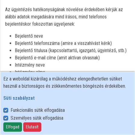
Közreműködők
Az ügyintézés hatékonyságának növelése érdekében kérjük az
alábbi adatok megadására mind írásos, mind telefonos
bejelentéskor fokozottan ügyeljenek:
Bejelentő neve
Bejelentő telefonszáma (amire a visszahívást kérik)
Bejelentő titulusa (kapcsolattartó, igazgató, ügyintéző, stb.)
Bejelentő e-mail címe (amit aktívan olvasnak)
Intézmény neve
Intézmény címe
Ez a weboldal kizárólag a működéshez elengedhetetlen sütiket
Végpont azonosító (amennyiben ismerik)
használ a biztonságos és zökkenőmentes böngészés érdekében.
Bejelentés oka
Süti szabályzat
Funkcionális sütik elfogadása
Személyes sütik elfogadása
Felhasználói szabályzat
Adatkezelési tájékoztató
Elfogad
Elutasít
Süti szabályzat