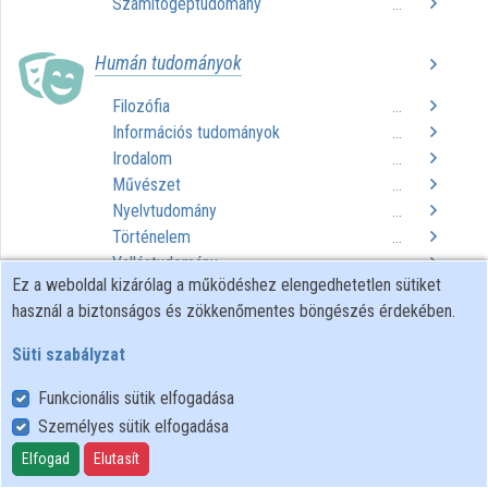
Számítógéptudomány
...
Közreműködők
Humán tudományok
Filozófia
...
Információs tudományok
...
Irodalom
...
Művészet
...
Nyelvtudomány
...
Történelem
...
Vallástudomány
...
Ez a weboldal kizárólag a működéshez elengedhetetlen sütiket
használ a biztonságos és zökkenőmentes böngészés érdekében.
Műszaki tudományok
Süti szabályzat
Építészet
...
Mérnöki tudományok
...
Funkcionális sütik elfogadása
Technológiai eljárások
...
Személyes sütik elfogadása
Elfogad
Elutasít
Társadalomtudományok