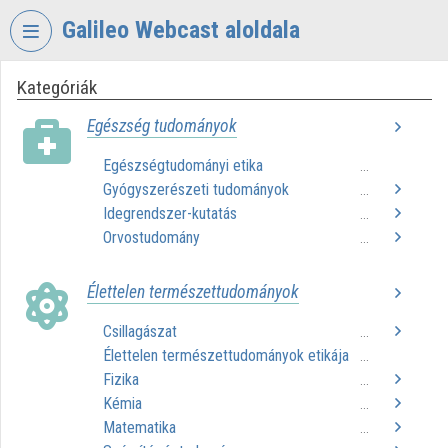
Fejléc kihagyása
Menü kihagyása
Tartalom kihagyása
Galileo Webcast aloldala
Kategóriák
VIDEO
TORIUM
Egészség tudományok
GALILEO
Egészségtudományi etika
...
WEBCAST
Gyógyszerészeti tudományok
...
Intézményi kezdőlap
Idegrendszer-kutatás
...
Orvostudomány
...
Bejelentkezés
Élettelen természettudományok
Intézményi felfedezés
Csillagászat
...
Kategóriák
Élettelen természettudományok etikája
...
Fizika
Intézményi listák
...
Kémia
...
Intézmények
Matematika
...