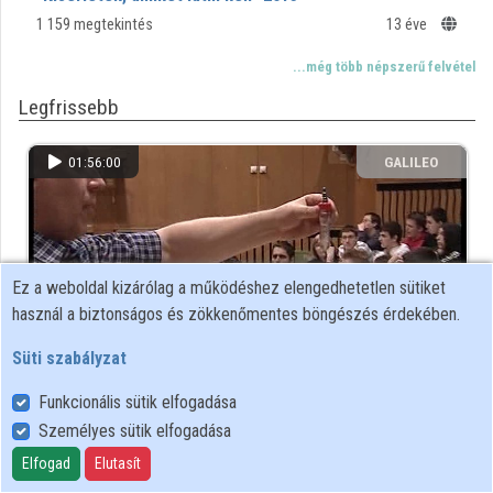
Közreműködők
1 159 megtekintés
13 éve
...még több népszerű felvétel
Legfrissebb
01:56:00
GALILEO
WEBCAST
Ez a weboldal kizárólag a működéshez elengedhetetlen sütiket
használ a biztonságos és zökkenőmentes böngészés érdekében.
Süti szabályzat
Funkcionális sütik elfogadása
"Kísérletek, amiket látni kell" 2011
Személyes sütik elfogadása
711 megtekintés
13 éve
Elfogad
Elutasít
...még több friss felvétel