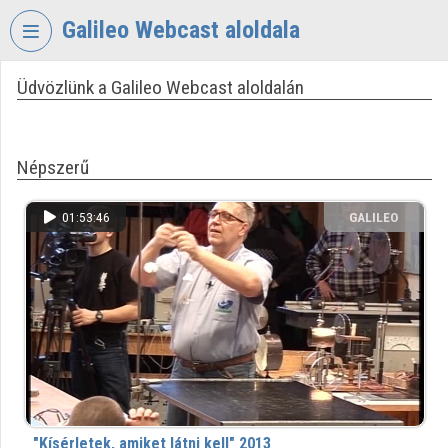
Fejléc kihagyása
Menü kihagyása
Tartalom kihagyása
Galileo Webcast aloldala
Üdvözlünk a Galileo Webcast aloldalán
VIDEO
TORIUM
GALILEO
Népszerű
WEBCAST
Intézményi kezdőlap
01:53:46
GALILEO
WEBCAST
Bejelentkezés
Intézményi felfedezés
Kategóriák
Intézményi listák
Intézmények
"Kísérletek, amiket látni kell" 2013