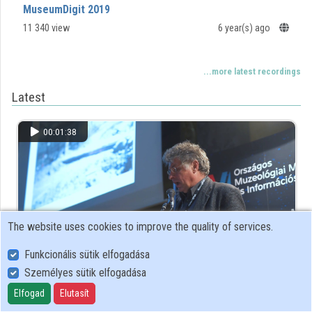
MuseumDigit 2019
11 340 view
6 year(s) ago
...more latest recordings
Latest
00:01:38
The website uses cookies to improve the quality of services.
Funkcionális sütik elfogadása
Személyes sütik elfogadása
MuseumDigit 2019 ENG
Elfogad
Elutasít
Promotion video