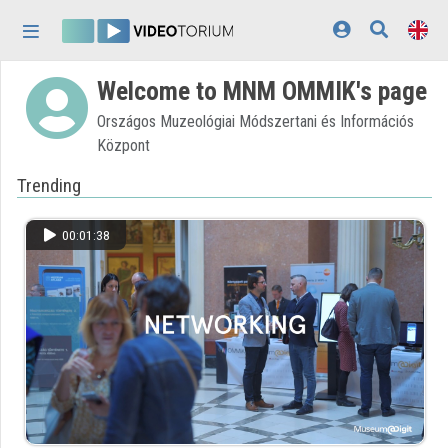
Skip header
Skip menu
Skip content
Welcome to MNM OMMIK's page
Home
Országos Muzeológiai Módszertani és Információs
Log In
Központ
Discovery
Trending
Categories
00:01:38
Playlists
Organizations
Contributors
Appearance:
light