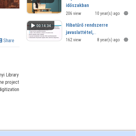
időszakban
206 view
10 year(s) ago
Hibatűrő rendszerre
00:14:34
javaslattétel,
vezérlőautomata, aktivitási
162 view
8 year(s) ago
Share
diagram készítése,
forgatókönyv készítése
yi Library
he project
igitization