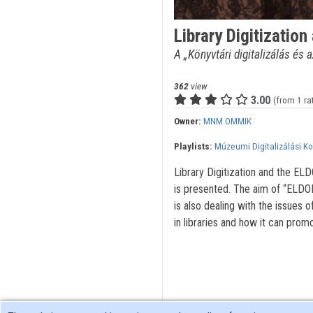
Library Digitizatio
A „Könyvtári digitalizálás é
362
view
3.00
(from 1 ra
Owner:
MNM OMMIK
Playlists:
Múzeumi Digitalizálási K
Library Digitization and the 
is presented. The aim of “ELDOR
is also dealing with the issues o
in libraries and how it can prom