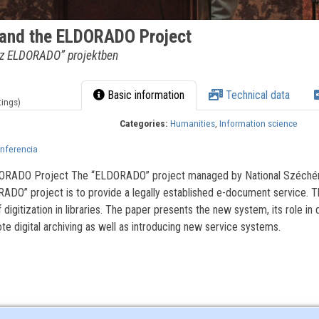
n and the ELDORADO Project
s az ELDORADO” projektben
Basic information
Technical data
tings)
Categories:
Humanities
,
Information science
onferencia
ELDORADO Project The “ELDORADO” project managed by National Széchén
ADO” project is to provide a legally established e-document service. T
f digitization in libraries. The paper presents the new system, its role in d
ote digital archiving as well as introducing new service systems.