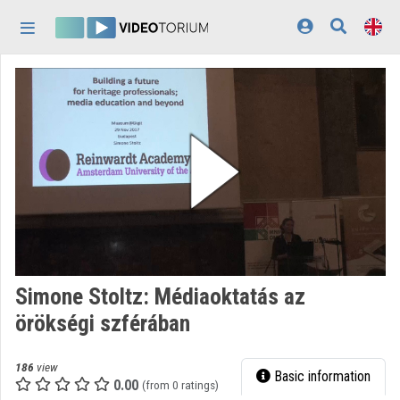
Skip header
Skip menu
Skip content
Home
Log In
Discovery
Categories
Playlists
Organizations
Simone Stoltz: Médiaoktatás az
Contributors
örökségi szférában
Appearance:
light
186
view
Basic information
0.00
(from 0 ratings)