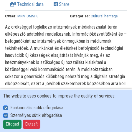
Technical data
Share
Owner:
MNM OMMIK
Categories:
Cultural heritage
Az örökséggel foglalkozó intézmények médiahasználat terén
elképesztő adatokkal rendelkeznek. Információközvetítőként és –
befogadóként az intézmények önmagukban is médiumnak
tekinthetőek. A munkánkat és életünket befolyásoló technológiai
innovációk új készségek elsajátítását kívánják meg, és az
intézményeknek is szükséges új hozzállást kialakítani a
közönséggel való kommunikáció terén. A médiaoktatásban
sokszor a generációs különbség nehezíti meg a digitális stratégia
elképzelését, ezért a jövőbeli szakemberek képzésében arra kell
törekedni, hogy a médiával kapcsolatos munkához szükséges
The website uses cookies to improve the quality of services.
készségeket és kompetenciákat is elsajátíthassák a hallgatók.
Funkcionális sütik elfogadása
Személyes sütik elfogadása
User Policy
Adatkezelési tájékoztató (en)
Elfogad
Elutasít
Cookie Policy