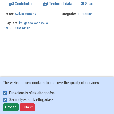
Contributors
Technical data
Share
Owner:
Szilvia Maróthy
Categories:
Literature
Playlists:
Írói gazdálkodások a
19–20. században
The website uses cookies to improve the quality of services.
Funkcionális sütik elfogadása
Személyes sütik elfogadása
User Policy
Adatkezelési tájékoztató (en)
Elfogad
Elutasít
Cookie Policy