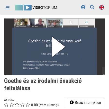
Skip header
Skip menu
Skip content
Home
Log In
Discovery
Categories
Playlists
Organizations
Goethe és az irodalmi önaukció
Contributors
feltalálása
Appearance:
light
66
view
Basic information
0.00
(from 0 ratings)