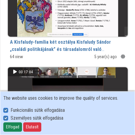
A Kisfaludy-família két osztálya Kisfaludy Sándor
„családi politikájának” és társadalomról való
gondolkodásának tükrében
64 view
5 year(s) ago
00:17:04
The website uses cookies to improve the quality of services.
Funkcionális sütik elfogadása
Személyes sütik elfogadása
Elfogad
Elutasít