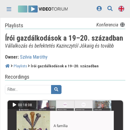
Skip header
Skip menu
Skip content
Playlists
Konferencia
Home
Írói gazdálkodások a 19–20. században
Log In
Vállalkozás és befektetés Kazinczytól Jókaiig és tovább
Discovery
Owner:
Szilvia Maróthy
Categories
Playlists
Írói gazdálkodások a 19–20. században
Playlists
Recordings
Organizations
Contributors
00:18:08
Appearance:
light