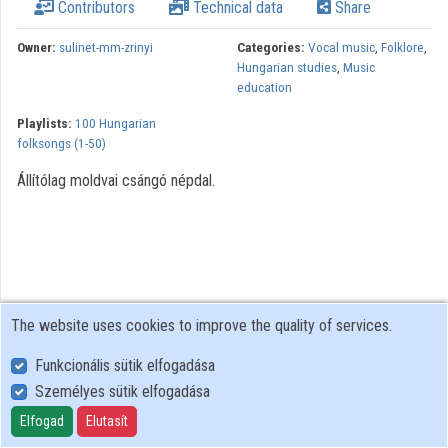
Contributors
Technical data
Share
Owner:
sulinet-mm-zrinyi
Categories:
Vocal music
,
Folklore
,
Hungarian studies
,
Music
education
Playlists:
100 Hungarian
folksongs (1-50)
Állítólag moldvai csángó népdal.
The website uses cookies to improve the quality of services.
Funkcionális sütik elfogadása
Személyes sütik elfogadása
User Policy
Adatkezelési tájékoztató (en)
Elfogad
Elutasít
Cookie Policy