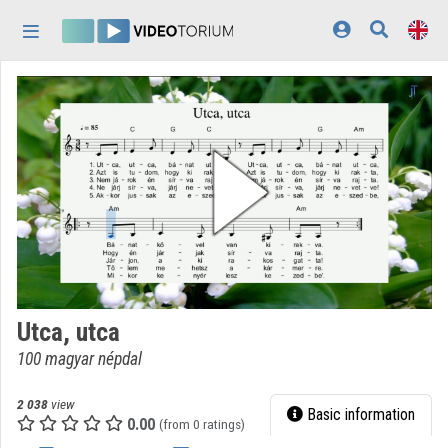
Skip header
Skip menu
Skip content
Home
Log In
Discovery
Categories
Playlists
Organizations
Utca, utca
Contributors
100 magyar népdal
Appearance:
light
2 038
view
Basic information
0.00
(from 0 ratings)