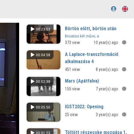
Börtön előtt, börtön után
00:23:53
Bocatius két műve, a
Hungaroteutomachia és az Olympias
373 view
10 year(s) ago
carceraria
A Laplace-transzformáció
00:04:58
alkalmazása 4
451 view
8 year(s) ago
Mars (Apátfalva)
00:02:38
155 view
7 year(s) ago
IGST2022: Opening
00:05:50
25 view
3 year(s) ago
Töltött részecske mozgása 1.
00:01:23