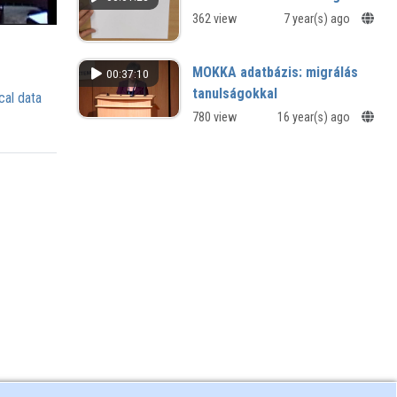
362 view
7 year(s) ago
MOKKA adatbázis: migrálás
00:37:10
tanulságokkal
cal data
780 view
16 year(s) ago