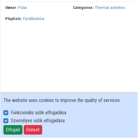
Owner:
Pulai
Categories:
Thermal activities
Playlists:
Fürdőkultúra
The website uses cookies to improve the quality of services.
Funkcionális sütik elfogadása
Személyes sütik elfogadása
User Policy
Adatkezelési tájékoztató (en)
Elfogad
Elutasít
Cookie Policy