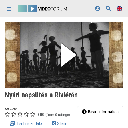
Skip header
Skip menu
Skip content
Home
Log In
Discovery
Categories
Playlists
Organizations
Nyári napsütés a Riviérán
Contributors
60
view
Appearance:
light
Basic information
0.00
(from 0 ratings)
Technical data
Share