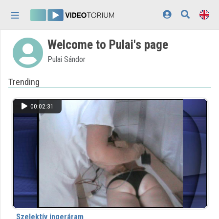
Skip header
Skip menu
Skip content
Welcome to Pulai's page
Home
Pulai Sándor
Log In
Trending
Discovery
Categories
00:02:31
Playlists
Organizations
Contributors
Appearance:
light
Szelektív ingeráram