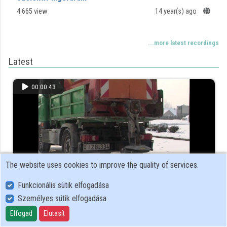
4 665 view
14 year(s) ago
...more latest recordings
Latest
00:00:43
The website uses cookies to improve the quality of services.
Funkcionális sütik elfogadása
Személyes sütik elfogadása
Sószórás 2
Elfogad
Elutasít
144 view
14 year(s) ago