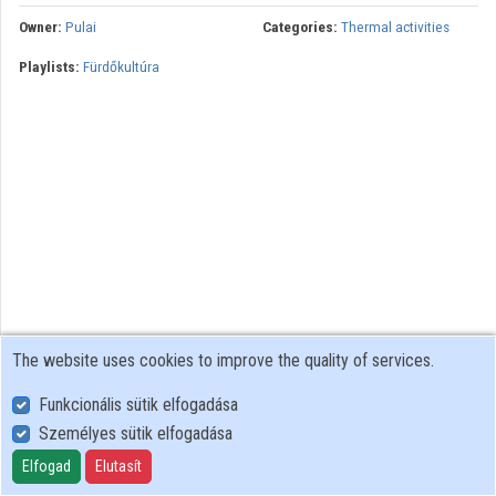
Owner:
Pulai
Categories:
Thermal activities
Playlists:
Fürdőkultúra
The website uses cookies to improve the quality of services.
Funkcionális sütik elfogadása
Személyes sütik elfogadása
User Policy
Adatkezelési tájékoztató (en)
Elfogad
Elutasít
Cookie Policy