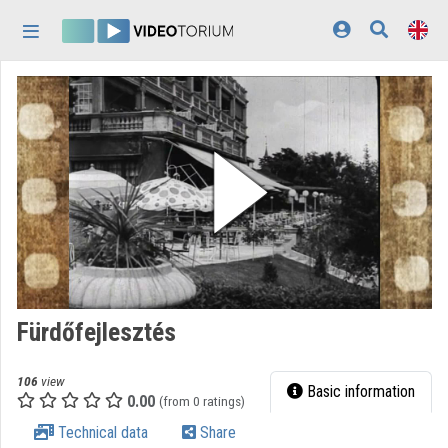
Skip header
Skip menu
Skip content
Home
Log In
Discovery
Categories
Playlists
Organizations
Fürdőfejlesztés
Contributors
106
view
Appearance:
light
Basic information
0.00
(from 0 ratings)
Technical data
Share