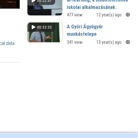
00:22:37
iskolai alkalmazásának
pedagógiai tapasztalatai
477 view
12 year(s) ago
A Győri Ágyúgyár
00:33:35
munkástelepe
341 view
13 year(s) ago
cal data