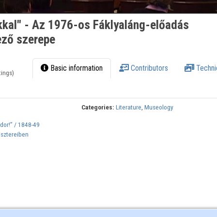
kkal" - Az 1976-os Fáklyaláng-előadás
ező szerepe
Basic information
Contributors
Techni
tings)
Categories:
Literature
,
Museology
ándor!” / 1848-49
isztereiben