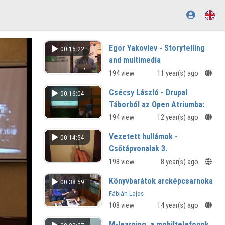
Egor Yakovlev - Storytelling
00:15:22
and multimedia
194 view
11 year(s) ago
Csécsy László - Drupal
00:16:04
Táborból az Open Atriumba:
Comment Alter
194 view
12 year(s) ago
Vezetett hullámok -
00:14:54
Csőtápvonalak 3.
198 view
8 year(s) ago
Könyvbarátok arcképcsarnoka
00:38:59
Fábián Lajos
108 view
14 year(s) ago
M-learning, a mobiltelefonok