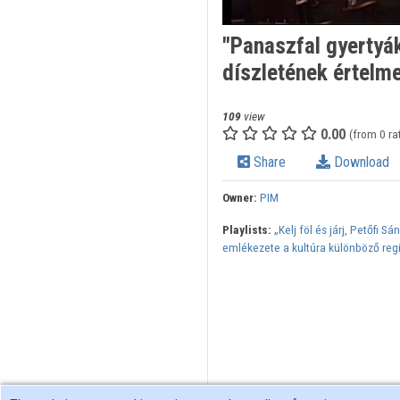
"Panaszfal gyertyá
díszletének értelm
109
view
0.00
(from 0 ra
Share
Download
Owner:
PIM
Playlists:
„Kelj föl és járj, Petőfi S
emlékezete a kultúra különböző reg