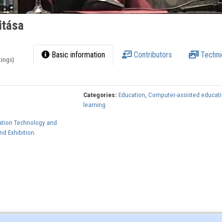
itása
Basic information
Contributors
Techni
tings)
Categories:
Education
,
Computer-assisted educat
learning
ation Technology and
d Exhibition.