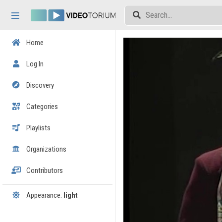
Skip header
Skip menu
Skip content
Home
Log In
Discovery
Categories
Playlists
Organizations
Contributors
Appearance:
light