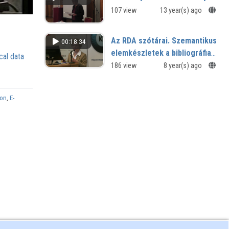
107 view
13 year(s) ago
Az RDA szótárai. Szemantikus
00:18:34
elemkészletek a bibliográfiai
cal data
leíráshoz
186 view
8 year(s) ago
ion
,
E-