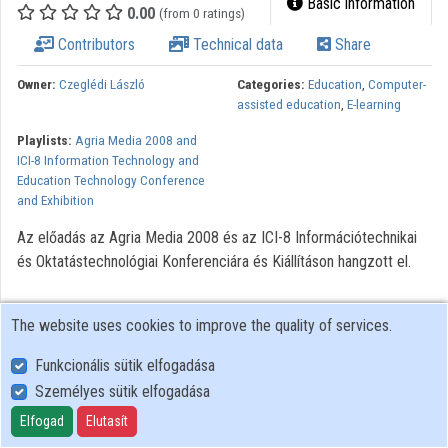
Basic information
0.00
(from 0 ratings)
Contributors
Technical data
Share
Owner:
Czeglédi László
Categories:
Education
,
Computer-
assisted education
,
E-learning
Playlists:
Agria Media 2008 and
ICI-8 Information Technology and
Education Technology Conference
and Exhibition
Az előadás az Agria Media 2008 és az ICI-8 Információtechnikai
és Oktatástechnológiai Konferenciára és Kiállításon hangzott el.
The website uses cookies to improve the quality of services.
Funkcionális sütik elfogadása
Személyes sütik elfogadása
User Policy
Adatkezelési tájékoztató (en)
Elfogad
Elutasít
Cookie Policy