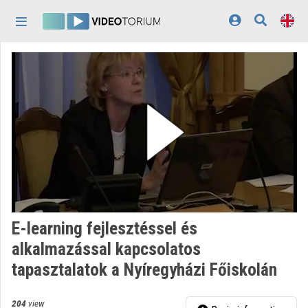
Skip header
Skip menu
Skip content
Home
Log In
Discovery
Categories
Playlists
Organizations
E-learning fejlesztéssel és
Contributors
alkalmazással kapcsolatos
tapasztalatok a Nyíregyházi Főiskolán
Appearance:
light
204
view