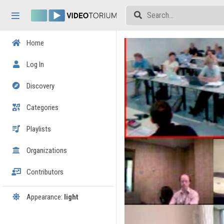
Skip header
Skip menu
Skip content
Home
Log In
Discovery
Categories
Playlists
Organizations
Contributors
Appearance:
light