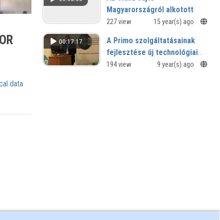
Magyarországról alkotott
képe
227 view
15 year(s) ago
Wöllner Frigyes (álneve: Bojtár István)
TOR
A Primo szolgáltatásainak
00:17:17
kommentárja Rómából
fejlesztése új technológiai
eszközök segítségével az
194 view
9 year(s) ago
MTA Könyvtár és Információs
cal data
Központban