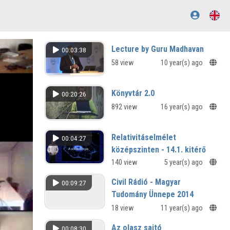
Lecture by Guru Madhavan
00:03:38
58 view
10 year(s) ago
Könyvtár 2.0
00:20:26
892 view
16 year(s) ago
Relativitáselmélet
00:04:27
középszinten - 14.1. kitérő
A sötétenergia
140 view
5 year(s) ago
Civil Rádió - Magyar
00:09:27
Tudomány Ünnepe 2014
18 view
11 year(s) ago
Az olasz sajtó
00:08:30