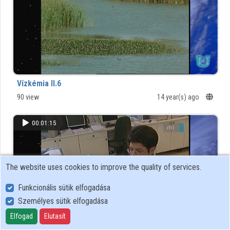
Vízkémia II.6
90 view
14 year(s) ago
00:01:15
The website uses cookies to improve the quality of services.
Funkcionális sütik elfogadása
Személyes sütik elfogadása
Elfogad
Elutasít