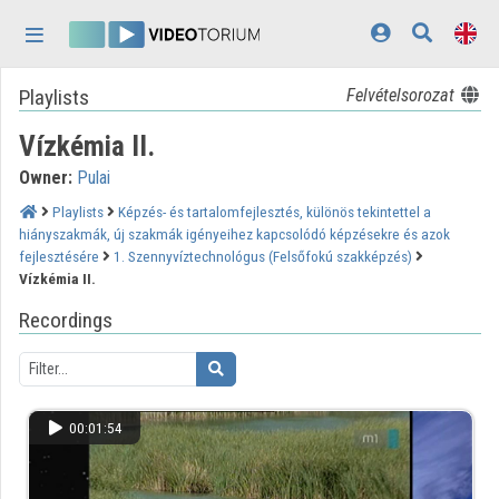
Skip header
Skip menu
Skip content
Playlists
Felvételsorozat
Home
Vízkémia II.
Log In
Owner:
Pulai
Discovery
Playlists
Képzés- és tartalomfejlesztés, különös tekintettel a
hiányszakmák, új szakmák igényeihez kapcsolódó képzésekre és azok
Categories
fejlesztésére
1. Szennyvíztechnológus (Felsőfokú szakképzés)
Vízkémia II.
Playlists
Recordings
Organizations
Contributors
00:01:54
Appearance:
light