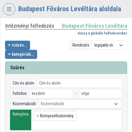
Fejléc kihagyása
Menü kihagyása
Tartalom kihagyása
Budapest Főváros Levéltára aloldala
Intézményi felfedezés
Budapest Főváros Levéltára
VIDEO
TORIUM
vissza a globális felfedezéshez
BUDAPEST
szűrés...
Rendezés
FŐVÁROS
kategóriák...
LEVÉLTÁRA
Szűrés
Intézményi kezdőlap
Bejelentkezés
Cím és alcím
Intézményi felfedezés
Feltöltve
-
Közreműködő
Közreműködő
Kategóriák
Kategória
Környezettudomány
Intézményi listák
×
Intézmények