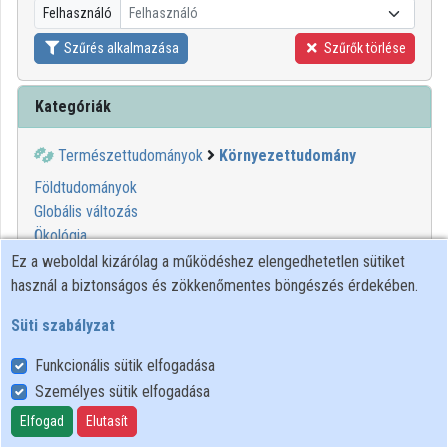
Felhasználó
Felhasználó
Közreműködők
Szűrés alkalmazása
Szűrők törlése
Kategóriák
Természettudományok
Környezettudomány
Földtudományok
Globális változás
Ökológia
Természetierőforrás-gazdálkodás
Ez a weboldal kizárólag a működéshez elengedhetetlen sütiket
Víztudomány
használ a biztonságos és zökkenőmentes böngészés érdekében.
Süti szabályzat
Funkcionális sütik elfogadása
Személyes sütik elfogadása
Felhasználói szabályzat
Adatkezelési tájékoztató
Elfogad
Elutasít
Süti szabályzat