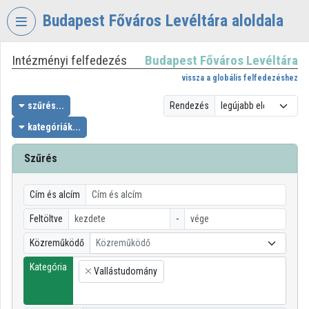
Fejléc kihagyása
Menü kihagyása
Tartalom kihagyása
Budapest Főváros Levéltára aloldala
Intézményi felfedezés
Budapest Főváros Levéltára
VIDEO
TORIUM
vissza a globális felfedezéshez
BUDAPEST
szűrés...
Rendezés
FŐVÁROS
kategóriák...
LEVÉLTÁRA
Szűrés
Intézményi kezdőlap
Bejelentkezés
Cím és alcím
Intézményi felfedezés
Feltöltve
-
Közreműködő
Közreműködő
Kategóriák
Kategória
Vallástudomány
Intézményi listák
×
Intézmények