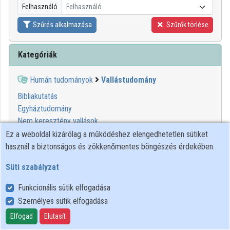
Felhasználó
Felhasználó
Közreműködők
Szűrés alkalmazása
Szűrők törlése
Kategóriák
Humán tudományok
Vallástudomány
Bibliakutatás
Egyháztudomány
Nem keresztény vallások
Összehasonlító vallástudomány
Ez a weboldal kizárólag a működéshez elengedhetetlen sütiket
Pasztorizáció
használ a biztonságos és zökkenőmentes böngészés érdekében.
Teológia
Süti szabályzat
Funkcionális sütik elfogadása
Személyes sütik elfogadása
Felhasználói szabályzat
Adatkezelési tájékoztató
Elfogad
Elutasít
Süti szabályzat