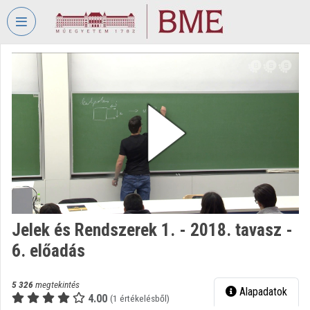
Fejléc kihagyása
Menü kihagyása
Tartalom kihagyása
VIDEO
TORIUM
BUDAPESTI
MŰSZAKI
ÉS
GAZDASÁGTUDOMÁNYI
EGYETEM
Intézményi kezdőlap
Bejelentkezés
Jelek és Rendszerek 1. - 2018. tavasz -
6. előadás
Intézményi felfedezés
Kategóriák
5 326
megtekintés
Alapadatok
4.00
(1 értékelésből)
Intézményi listák