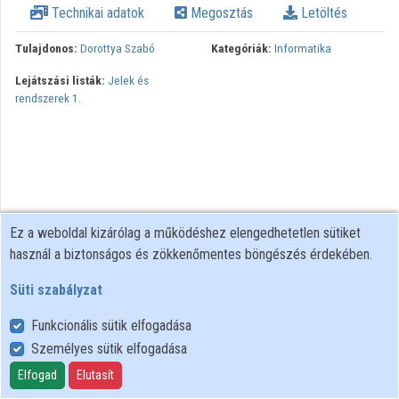
Technikai adatok
Megosztás
Letöltés
Intézmények
Tulajdonos:
Dorottya Szabó
Kategóriák:
Informatika
Közreműködők
Lejátszási listák:
Jelek és
rendszerek 1.
Ez a weboldal kizárólag a működéshez elengedhetetlen sütiket
használ a biztonságos és zökkenőmentes böngészés érdekében.
Süti szabályzat
Funkcionális sütik elfogadása
Személyes sütik elfogadása
Felhasználói szabályzat
Adatkezelési tájékoztató
Elfogad
Elutasít
Süti szabályzat