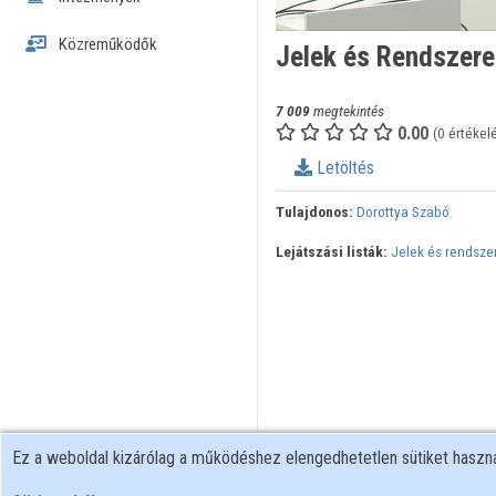
Közreműködők
Jelek és Rendszerek
7 009
megtekintés
0.00
(0 értékel
Letöltés
Tulajdonos:
Dorottya Szabó
Lejátszási listák:
Jelek és rendszer
Ez a weboldal kizárólag a működéshez elengedhetetlen sütiket hasz