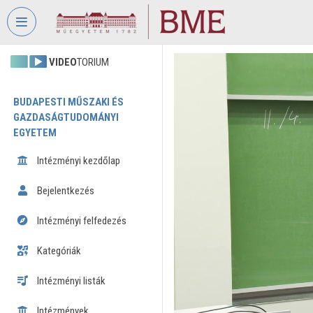
Fejléc kihagyása
Menü kihagyása
Tartalom kihagyása
VIDEO
TORIUM
BUDAPESTI MŰSZAKI ÉS
GAZDASÁGTUDOMÁNYI
EGYETEM
Intézményi kezdőlap
Bejelentkezés
Intézményi felfedezés
Kategóriák
Intézményi listák
Intézmények