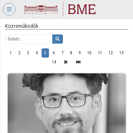
Fejléc kihagyása
Menü kihagyása
Tartalom kihagyása
Közreműködők
VIDEO
TORIUM
BUDAPESTI
MŰSZAKI
1
2
3
4
5
6
7
8
9
10
11
12
13
ÉS
14
GAZDASÁGTUDOMÁNYI
EGYETEM
Intézményi kezdőlap
Bejelentkezés
Intézményi felfedezés
Kategóriák
Intézményi listák