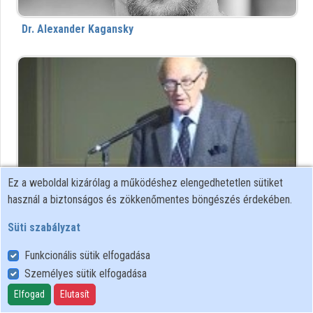
Dr. Alexander Kagansky
Intézmények
Közreműködők
Ez a weboldal kizárólag a működéshez elengedhetetlen sütiket
használ a biztonságos és zökkenőmentes böngészés érdekében.
Alexander Lámfalussy
Süti szabályzat
Funkcionális sütik elfogadása
Személyes sütik elfogadása
Elfogad
Elutasít