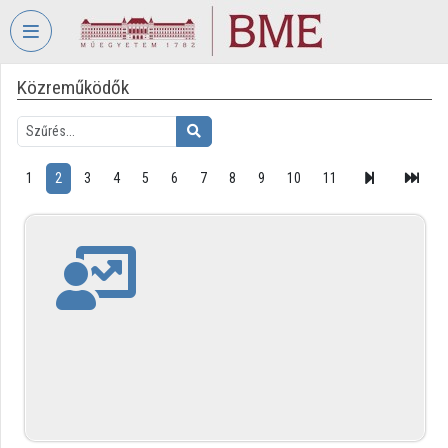
Fejléc kihagyása
Menü kihagyása
Tartalom kihagyása
Közreműködők
VIDEO
TORIUM
BUDAPESTI
MŰSZAKI
1
2
3
4
5
6
7
8
9
10
11
ÉS
GAZDASÁGTUDOMÁNYI
EGYETEM
Intézményi kezdőlap
Bejelentkezés
Intézményi felfedezés
Kategóriák
Intézményi listák