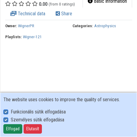
Basic information
0.00
(from 0 ratings)
Contributors
Technical data
Share
Owner:
WignerPR
Categories:
Astrophysics
Playlists:
Wigner-121
The website uses cookies to improve the quality of services.
Funkcionális sütik elfogadása
Személyes sütik elfogadása
User Policy
Adatkezelési tájékoztató (en)
Elfogad
Elutasít
Cookie Policy