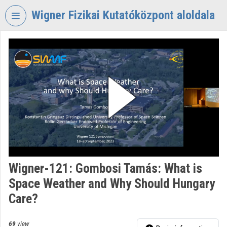
Skip header
Skip menu
Skip content
Wigner Fizikai Kutatóközpont aloldala
VIDEO
TORIUM
WIGNER
FIZIKAI
KUTATÓKÖZPONT
Organization home
Log In
Organization discovery
Wigner-121: Gombosi Tamás: What is
Space Weather and Why Should Hungary
Categories
Care?
Organization playlists
69
view
Organizations