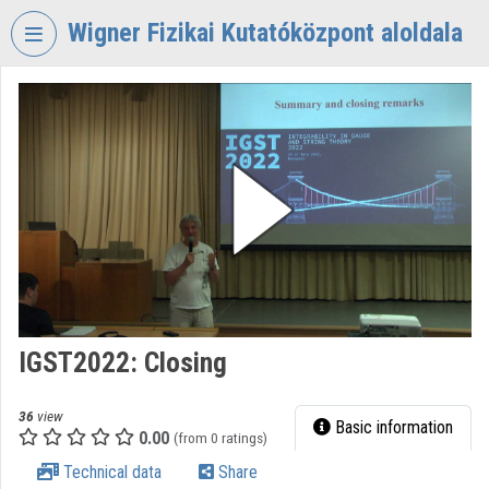
Skip header
Skip menu
Skip content
Wigner Fizikai Kutatóközpont aloldala
VIDEO
TORIUM
WIGNER
FIZIKAI
KUTATÓKÖZPONT
Organization home
Log In
Organization discovery
IGST2022: Closing
Categories
36
view
Basic information
0.00
Organization playlists
(from 0 ratings)
Technical data
Share
Organizations