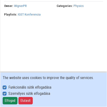
Owner:
WignerPR
Categories:
Physics
Contributors
Playlists:
IGST Konferencia
The website uses cookies to improve the quality of services.
Funkcionális sütik elfogadása
Személyes sütik elfogadása
User Policy
Adatkezelési tájékoztató (en)
Elfogad
Elutasít
Cookie Policy