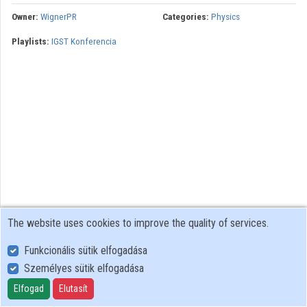
Owner:
WignerPR
Categories:
Physics
Contributors
Playlists:
IGST Konferencia
The website uses cookies to improve the quality of services.
Funkcionális sütik elfogadása
Személyes sütik elfogadása
User Policy
Adatkezelési tájékoztató (en)
Elfogad
Elutasít
Cookie Policy