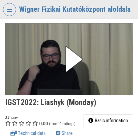
Skip header
Skip menu
Skip content
Wigner Fizikai Kutatóközpont aloldala
VIDEO
TORIUM
WIGNER
FIZIKAI
KUTATÓKÖZPONT
Organization home
Log In
Organization discovery
IGST2022: Liashyk (Monday)
Categories
24
view
Basic information
0.00
Organization playlists
(from 0 ratings)
Technical data
Share
Organizations