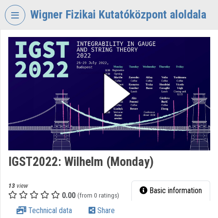
Skip header
Skip menu
Skip content
Wigner Fizikai Kutatóközpont aloldala
VIDEO
TORIUM
WIGNER
FIZIKAI
KUTATÓKÖZPONT
Organization home
Log In
Organization discovery
IGST2022: Wilhelm (Monday)
Categories
13
view
Basic information
0.00
Organization playlists
(from 0 ratings)
Technical data
Share
Organizations