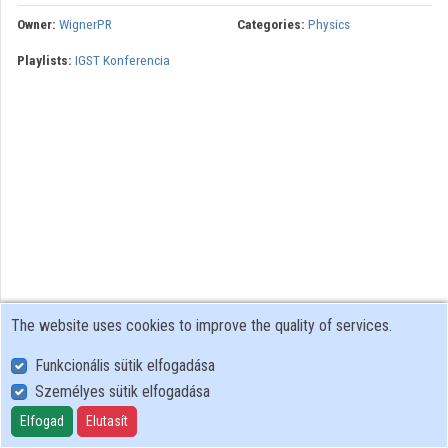
Owner:
WignerPR
Categories:
Physics
Contributors
Playlists:
IGST Konferencia
The website uses cookies to improve the quality of services.
Funkcionális sütik elfogadása
Személyes sütik elfogadása
User Policy
Adatkezelési tájékoztató (en)
Elfogad
Elutasít
Cookie Policy