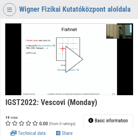
Skip header
Skip menu
Skip content
Wigner Fizikai Kutatóközpont aloldala
VIDEO
TORIUM
WIGNER
FIZIKAI
KUTATÓKÖZPONT
Organization home
Log In
Organization discovery
IGST2022: Vescovi (Monday)
Categories
19
view
Basic information
0.00
Organization playlists
(from 0 ratings)
Technical data
Share
Organizations