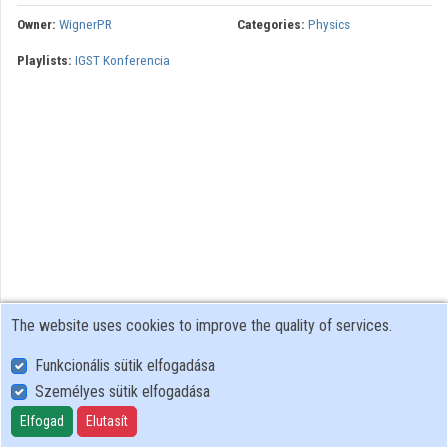
Owner:
WignerPR
Categories:
Physics
Contributors
Playlists:
IGST Konferencia
The website uses cookies to improve the quality of services.
Funkcionális sütik elfogadása
Személyes sütik elfogadása
User Policy
Adatkezelési tájékoztató (en)
Elfogad
Elutasít
Cookie Policy