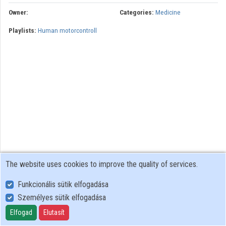
Owner:
Categories:
Medicine
Contributors
Playlists:
Human motorcontroll
The website uses cookies to improve the quality of services.
Funkcionális sütik elfogadása
Személyes sütik elfogadása
User Policy
Adatkezelési tájékoztató (en)
Elfogad
Elutasít
Cookie Policy