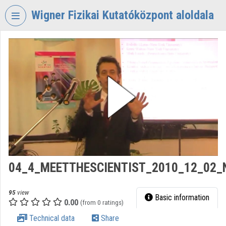
Skip header
Skip menu
Skip content
Wigner Fizikai Kutatóközpont aloldala
VIDEO
TORIUM
WIGNER
FIZIKAI
KUTATÓKÖZPONT
Organization home
Log In
Organization discovery
04_4_MEETTHESCIENTIST_2010_12_02_
Categories
95
view
Basic information
0.00
Organization playlists
(from 0 ratings)
Technical data
Share
Organizations