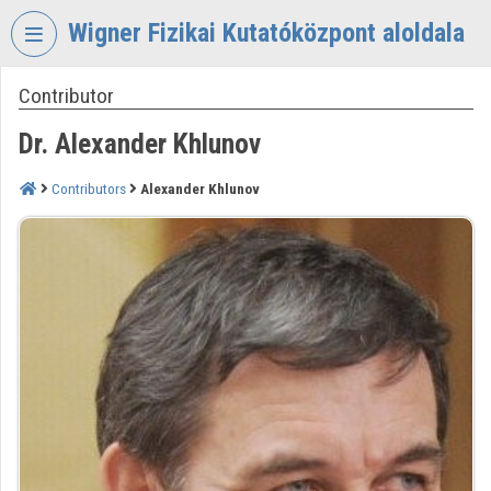
Skip header
Skip menu
Skip content
Wigner Fizikai Kutatóközpont aloldala
Contributor
VIDEO
TORIUM
Dr. Alexander Khlunov
WIGNER
FIZIKAI
Contributors
Alexander Khlunov
KUTATÓKÖZPONT
Organization home
Log In
Organization discovery
Categories
Organization playlists
Organizations