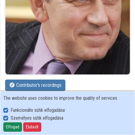
Contributors
Contributor's recordings
The website uses cookies to improve the quality of services.
Profiles
Funkcionális sütik elfogadása
Profile
Személyes sütik elfogadása
Elfogad
Elutasít
Russian Science Foundation