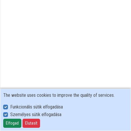
Contributors
The website uses cookies to improve the quality of services.
Funkcionális sütik elfogadása
Személyes sütik elfogadása
User Policy
Adatkezelési tájékoztató (en)
Elfogad
Elutasít
Cookie Policy