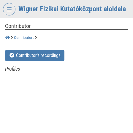
Skip header
Skip menu
Skip content
Wigner Fizikai Kutatóközpont aloldala
Contributor
VIDEO
TORIUM
Contributors
WIGNER
FIZIKAI
Contributor's recordings
KUTATÓKÖZPONT
Organization home
Profiles
Log In
Organization discovery
Categories
Organization playlists
Organizations