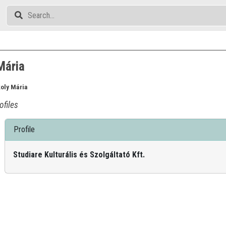
Mária
koly Mária
ofiles
Profile
Studiare Kulturális és Szolgáltató Kft.