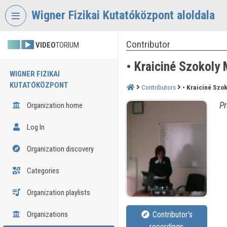
Skip header
Skip menu
Skip content
Wigner Fizikai Kutatóközpont aloldala
Contributor
VIDEO
TORIUM
• Kraiciné Szokoly 
WIGNER FIZIKAI
KUTATÓKÖZPONT
Contributors
• Kraiciné Szo
Pr
Organization home
Log In
Organization discovery
Categories
Organization playlists
Organizations
Contributor's
recordings