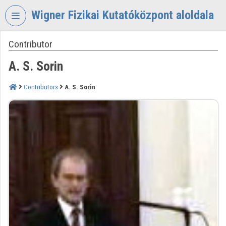
Skip header
Skip menu
Skip content
Wigner Fizikai Kutatóközpont aloldala
Contributor
VIDEO
TORIUM
A. S. Sorin
WIGNER
FIZIKAI
Contributors
A. S. Sorin
KUTATÓKÖZPONT
Organization home
Log In
Organization discovery
Categories
Organization playlists
Organizations