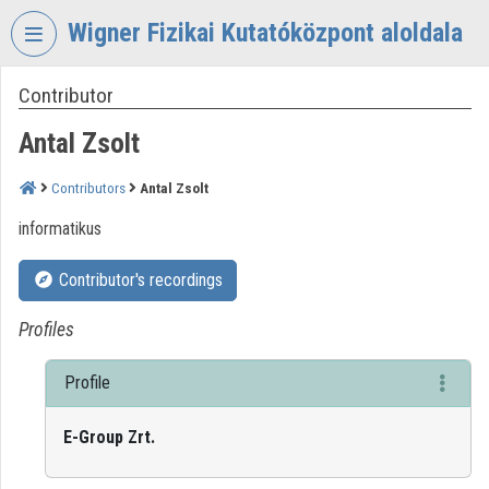
Skip header
Skip menu
Skip content
Wigner Fizikai Kutatóközpont aloldala
Contributor
VIDEO
TORIUM
Antal Zsolt
WIGNER
FIZIKAI
Contributors
Antal Zsolt
KUTATÓKÖZPONT
informatikus
Organization home
Contributor's recordings
Log In
Profiles
Organization discovery
Profile
Categories
E-Group Zrt.
Organization playlists
Organizations