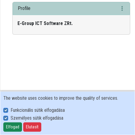
Profile
Contributors
E-Group ICT Software ZRt.
The website uses cookies to improve the quality of services.
Funkcionális sütik elfogadása
Személyes sütik elfogadása
User Policy
Adatkezelési tájékoztató (en)
Elfogad
Elutasít
Cookie Policy