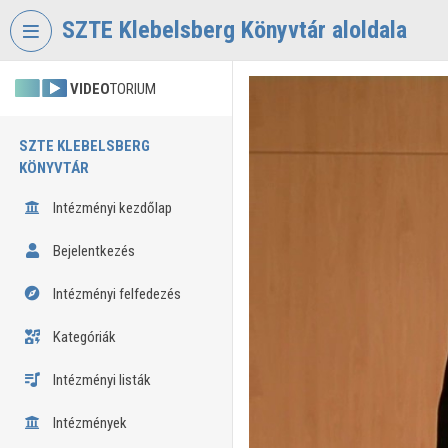
Fejléc kihagyása
Menü kihagyása
Tartalom kihagyása
SZTE Klebelsberg Könyvtár aloldala
VIDEO
TORIUM
SZTE KLEBELSBERG
KÖNYVTÁR
Intézményi kezdőlap
Bejelentkezés
Intézményi felfedezés
Kategóriák
Intézményi listák
Intézmények