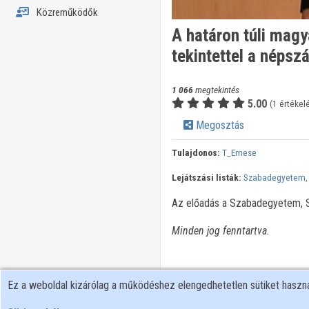
Közreműködők
A határon túli mag
tekintettel a népsz
1 066
megtekintés
5.00
(1 értékel
Megosztás
Tulajdonos:
T_Emese
Lejátszási listák:
Szabadegyetem,
Az előadás a Szabadegyetem, Sz
Minden jog fenntartva.
Ez a weboldal kizárólag a működéshez elengedhetetlen sütiket hasz