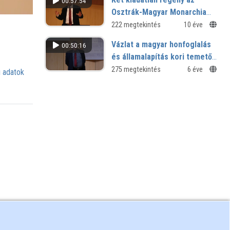
00:57:54
Osztrák-Magyar Monarchia
utolsó éveiből (Lovik Károly:
222 megtekintés
10 éve
Görgey csillaga és Török
Vázlat a magyar honfoglalás
00:50:16
Gyula: Egon)
és államalapítás kori temetők
legújabb kutatási
275 megtekintés
6 éve
 adatok
eredményeiről