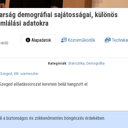
yarság demográfiai sajátosságai, különös
ámlálási adatokra
Alapadatok
Közreműködők
Technikai
ésből)
Kategóriák:
Statisztika
,
Demográfia
 Szeged
,
XIII. szemeszter
eged előadássorozat keretein belül hangzott el.
nál a biztonságos és zökkenőmentes böngészés érdekében.