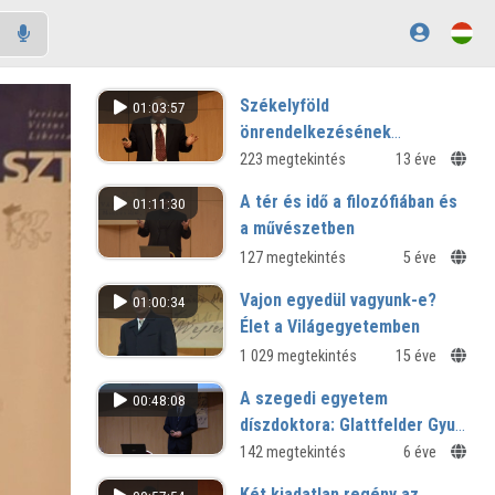
Székelyföld
01:03:57
önrendelkezésének
évszázadai és a 21. század
223 megtekintés
13 éve
kihívásai
A tér és idő a filozófiában és
01:11:30
a művészetben
127 megtekintés
5 éve
Vajon egyedül vagyunk-e?
01:00:34
Élet a Világegyetemben
1 029 megtekintés
15 éve
A szegedi egyetem
00:48:08
díszdoktora: Glattfelder Gyula
csanádi püspök
142 megtekintés
6 éve
Két kiadatlan regény az