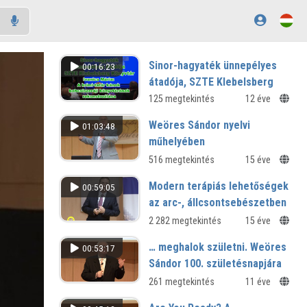
Sinor-hagyaték ünnepélyes
00:16:23
átadója, SZTE Klebelsberg
Könyvtár
125 megtekintés
12 éve
A krími-tatár kánok bahcsiszeráji
Weöres Sándor nyelvi
01:03:48
könyvtárának rekonstruálása
műhelyében
516 megtekintés
15 éve
Modern terápiás lehetőségek
00:59:05
az arc-, állcsontsebészetben
2 282 megtekintés
15 éve
… meghalok születni. Weöres
00:53:17
Sándor 100. születésnapjára
261 megtekintés
11 éve