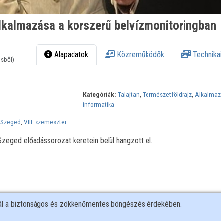
alkalmazása a korszerű belvízmonitoringban
Alapadatok
Közreműködők
Technikai
ésből)
Kategóriák:
Talajtan
,
Természetföldrajz
,
Alkalmaz
informatika
 Szeged
,
VIII. szemeszter
eged előadássorozat keretein belül hangzott el.
nál a biztonságos és zökkenőmentes böngészés érdekében.