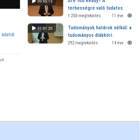
Are You Ready? A
00:45:13
terhességre való tudatos
felkészülés
1 250 megtekintés
11 éve
Tudományok határok nélkül: a
01:01:20
 adatok
tudományos diákköri
munkától a Nobel-díjig
292 megtekintés
14 éve
ott