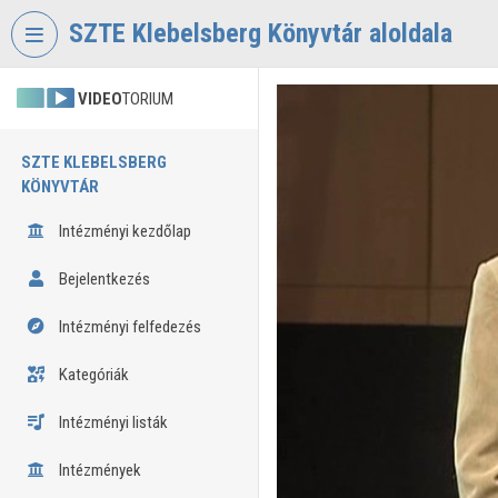
Fejléc kihagyása
Menü kihagyása
Tartalom kihagyása
SZTE Klebelsberg Könyvtár aloldala
VIDEO
TORIUM
SZTE KLEBELSBERG
KÖNYVTÁR
Intézményi kezdőlap
Bejelentkezés
Intézményi felfedezés
Kategóriák
Intézményi listák
Intézmények