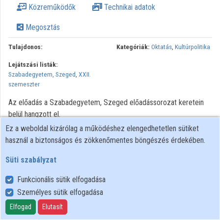
Közreműködők
Technikai adatok
Közreműködők
Megosztás
Tulajdonos:
Kategóriák:
Oktatás
,
Kultúrpolitika
Lejátszási listák:
Szabadegyetem, Szeged
,
XXII.
szemeszter
Az előadás a Szabadegyetem, Szeged előadássorozat keretein
belül hangzott el.
Ez a weboldal kizárólag a működéshez elengedhetetlen sütiket
Minden jog fenntartva.
használ a biztonságos és zökkenőmentes böngészés érdekében.
Süti szabályzat
Funkcionális sütik elfogadása
Személyes sütik elfogadása
Felhasználói szabályzat
Adatkezelési tájékoztató
Elfogad
Elutasít
Süti szabályzat