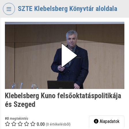
Fejléc kihagyása
Menü kihagyása
Tartalom kihagyása
SZTE Klebelsberg Könyvtár aloldala
VIDEO
TORIUM
SZTE
KLEBELSBERG
KÖNYVTÁR
Intézményi kezdőlap
Bejelentkezés
Intézményi felfedezés
Klebelsberg Kuno felsőoktatáspolitikája
és Szeged
Kategóriák
Intézményi listák
95
megtekintés
Alapadatok
0.00
(0 értékelésből)
Intézmények