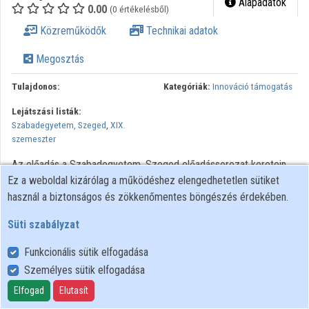
Alapadatok
0.00
(0 értékelésből)
Közreműködők
Közreműködők
Technikai adatok
Megosztás
Tulajdonos:
Kategóriák:
Innováció támogatás
Lejátszási listák:
Szabadegyetem, Szeged
,
XIX.
szemeszter
Az előadás a Szabadegyetem, Szeged előadássorozat keretein
Ez a weboldal kizárólag a működéshez elengedhetetlen sütiket
belül hangzott el.
használ a biztonságos és zökkenőmentes böngészés érdekében.
Minden jog fenntartva.
Süti szabályzat
Funkcionális sütik elfogadása
Személyes sütik elfogadása
Felhasználói szabályzat
Adatkezelési tájékoztató
Elfogad
Elutasít
Süti szabályzat