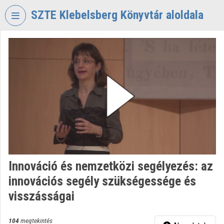
Fejléc kihagyása
Menü kihagyása
Tartalom kihagyása
SZTE Klebelsberg Könyvtár aloldala
VIDEO
TORIUM
SZTE
KLEBELSBERG
KÖNYVTÁR
Intézményi kezdőlap
Bejelentkezés
Intézményi felfedezés
Innováció és nemzetközi segélyezés: az
innovációs segély szükségessége és
Kategóriák
visszásságai
Intézményi listák
104
megtekintés
Intézmények