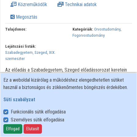
Közreműködők
Technikai adatok
Közreműködők
Megosztás
Tulajdonos:
Kategóriák:
Orvostudomány
,
Fogorvostudomány
Lejátszási listák:
Szabadegyetem, Szeged
,
XIX.
szemeszter
Az előadás a Szabadegyetem, Szeged előadássorozat keretein
belül hangzott el.
Ez a weboldal kizárólag a működéshez elengedhetetlen sütiket
használ a biztonságos és zökkenőmentes böngészés érdekében.
Minden jog fenntartva.
Süti szabályzat
Funkcionális sütik elfogadása
Személyes sütik elfogadása
Felhasználói szabályzat
Adatkezelési tájékoztató
Elfogad
Elutasít
Süti szabályzat