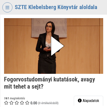
Fejléc kihagyása
Menü kihagyása
Tartalom kihagyása
SZTE Klebelsberg Könyvtár aloldala
VIDEO
TORIUM
SZTE
KLEBELSBERG
KÖNYVTÁR
Intézményi kezdőlap
Bejelentkezés
Intézményi felfedezés
Fogorvostudományi kutatások, avagy
mit tehet a sejt?
Kategóriák
Intézményi listák
161
megtekintés
Alapadatok
0.00
(0 értékelésből)
Intézmények